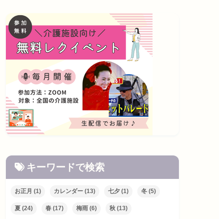
キーワードで検索
お正月
(1)
カレンダー
(13)
七夕
(1)
冬
(5)
夏
(24)
春
(17)
梅雨
(6)
秋
(13)