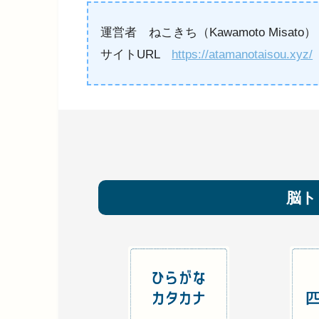
運営者 ねこきち（Kawamoto Misato）
サイトURL
https://atamanotaisou.xyz/
脳ト