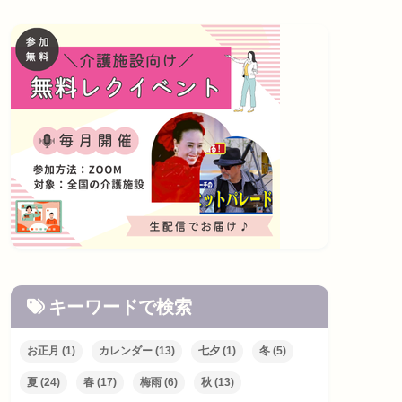
キーワードで検索
お正月
(1)
カレンダー
(13)
七夕
(1)
冬
(5)
夏
(24)
春
(17)
梅雨
(6)
秋
(13)