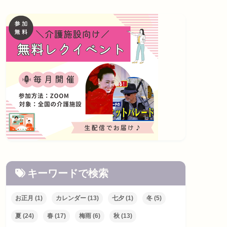
キーワードで検索
お正月
(1)
カレンダー
(13)
七夕
(1)
冬
(5)
夏
(24)
春
(17)
梅雨
(6)
秋
(13)