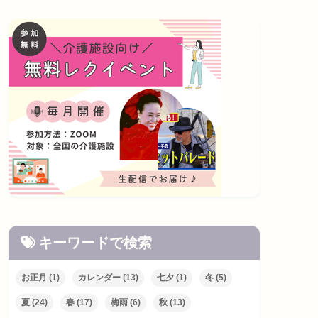
キーワードで検索
お正月
(1)
カレンダー
(13)
七夕
(1)
冬
(5)
夏
(24)
春
(17)
梅雨
(6)
秋
(13)