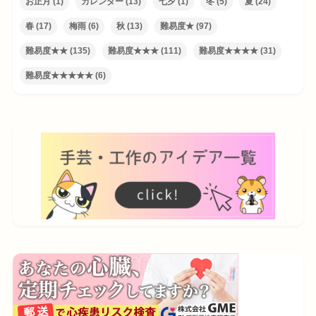
お正月
(1)
カレンダー
(13)
七夕
(1)
冬
(5)
夏
(24)
春
(17)
梅雨
(6)
秋
(13)
難易度★
(97)
難易度★★
(135)
難易度★★★
(111)
難易度★★★★
(31)
難易度★★★★★
(6)