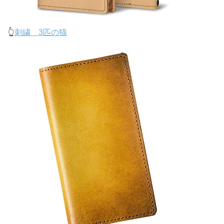
👆
刺繍 3匹の猫