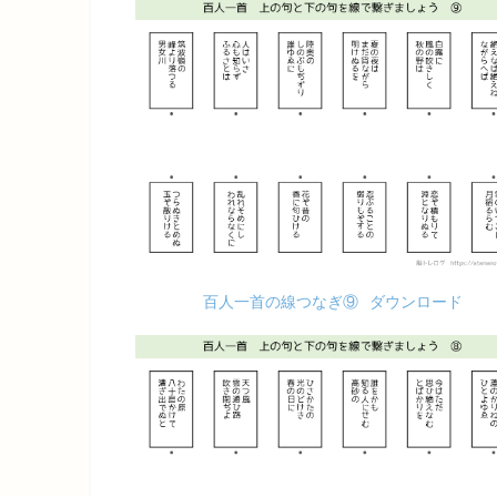
百人一首の線つなぎ⑨
ダウンロード