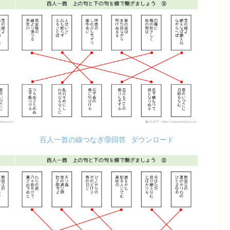
百人一首の線つなぎ⑨回答
ダウンロード