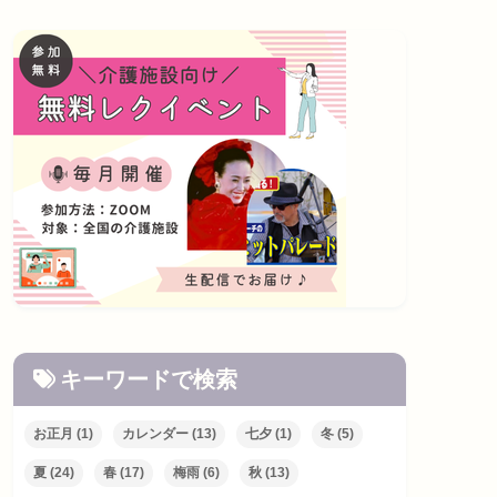
キーワードで検索
お正月
(1)
カレンダー
(13)
七夕
(1)
冬
(5)
夏
(24)
春
(17)
梅雨
(6)
秋
(13)