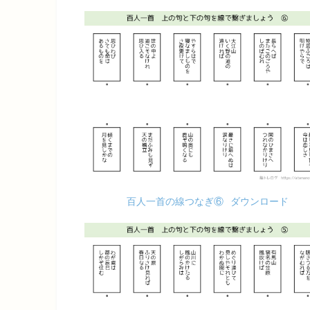
百人一首の線つなぎ⑥
ダウンロード