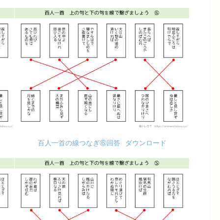
百人一首の線つなぎ⑥回答
ダウンロード