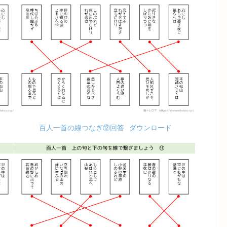
百人一首の線つなぎ⑫回答
ダウンロード