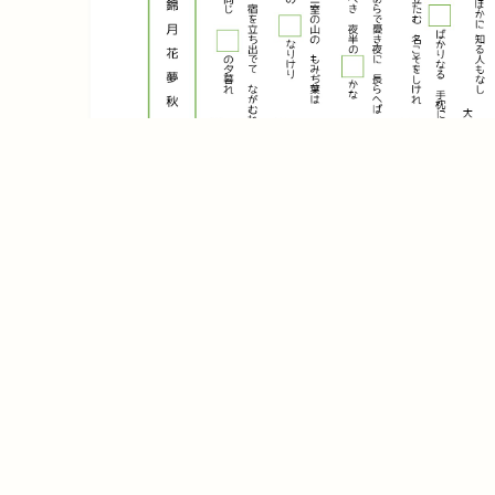
百人一首の穴埋め⑭
ダウンロード