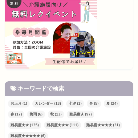
キーワードで検索
お正月
(1)
カレンダー
(13)
七夕
(1)
冬
(5)
夏
(24)
春
(17)
梅雨
(6)
秋
(13)
難易度★
(97)
難易度★★
(135)
難易度★★★
(111)
難易度★★★★
(31)
難易度★★★★★
(6)