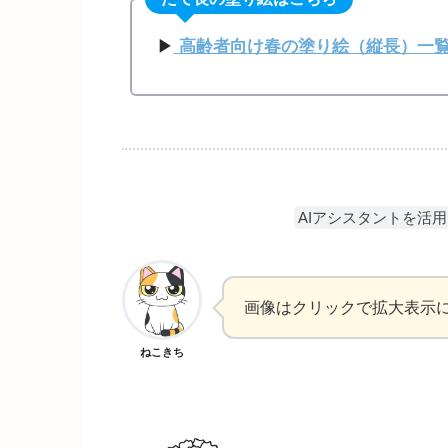
▶
高齢者向け春の塗り絵（縦長）一
AIアシスタントを活
画像はクリックで拡大表示
ねこきち