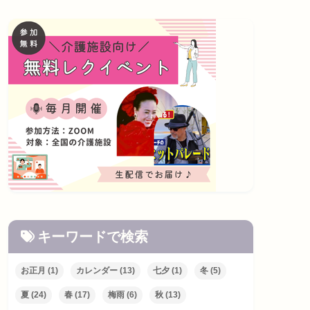
キーワードで検索
お正月
(1)
カレンダー
(13)
七夕
(1)
冬
(5)
夏
(24)
春
(17)
梅雨
(6)
秋
(13)