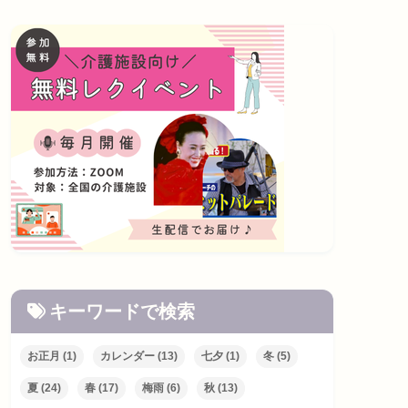
キーワードで検索
お正月
(1)
カレンダー
(13)
七夕
(1)
冬
(5)
夏
(24)
春
(17)
梅雨
(6)
秋
(13)