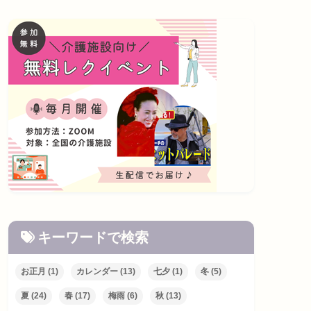
キーワードで検索
お正月
(1)
カレンダー
(13)
七夕
(1)
冬
(5)
夏
(24)
春
(17)
梅雨
(6)
秋
(13)