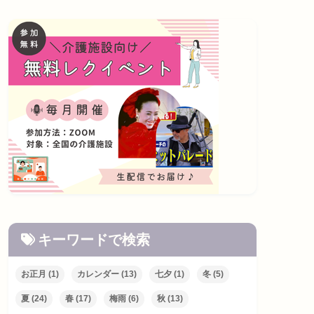
キーワードで検索
お正月
(1)
カレンダー
(13)
七夕
(1)
冬
(5)
夏
(24)
春
(17)
梅雨
(6)
秋
(13)