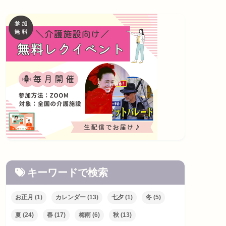
キーワードで検索
お正月
(1)
カレンダー
(13)
七夕
(1)
冬
(5)
夏
(24)
春
(17)
梅雨
(6)
秋
(13)