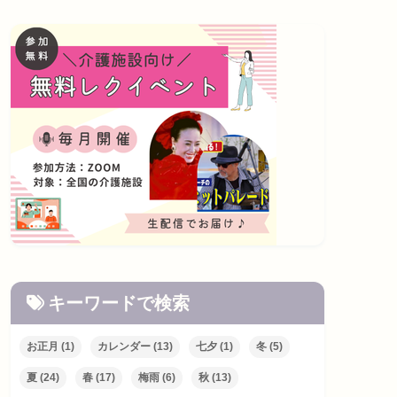
キーワードで検索
お正月
(1)
カレンダー
(13)
七夕
(1)
冬
(5)
夏
(24)
春
(17)
梅雨
(6)
秋
(13)