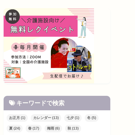
キーワードで検索
お正月
(1)
カレンダー
(13)
七夕
(1)
冬
(5)
夏
(24)
春
(17)
梅雨
(6)
秋
(13)